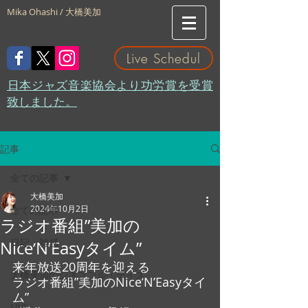
Mika Ohashi / 大橋美加
Live Schedul
​日本ジャズ音楽協会より功労賞を受賞
致しました。
記事
全ての記事
大橋美加
2024年10月2日
全ての記事
ラジオ番組”美加の
日記・雑感
Nice’N’Easyタイム”
来年放送20周年を迎える
大橋美加のシネマフル・デイズ
ラジオ番組”美加のNice’N’Easyタイ
ム”
LIVE