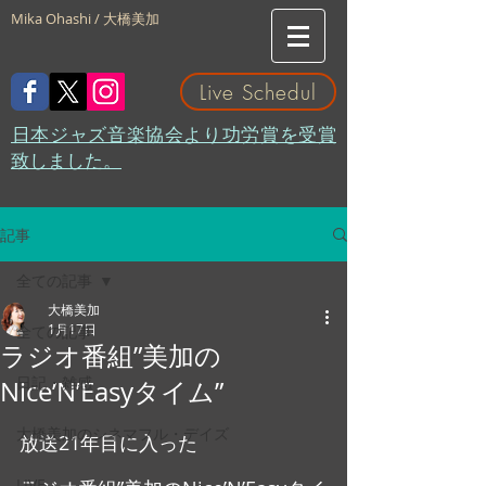
Mika Ohashi / 大橋美加
Live Schedul
​日本ジャズ音楽協会より功労賞を受賞
致しました。
記事
全ての記事
大橋美加
1月17日
全ての記事
ラジオ番組”美加の
日記・雑感
Nice’N’Easyタイム”
大橋美加のシネマフル・デイズ
放送21年目に入った
LIVE