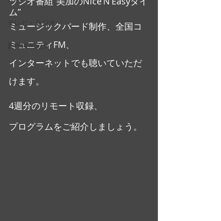
ラジオ番組”美加のNice’N’Easyタイ
ム”
テレビ・ラジオ
ミュージックバード制作、全国コ
ミュニティFM、
新作映画紹介
インターネットでも聴いていただ
けます。
4週分のリモート収録、
プログラムをご紹介しましょう。