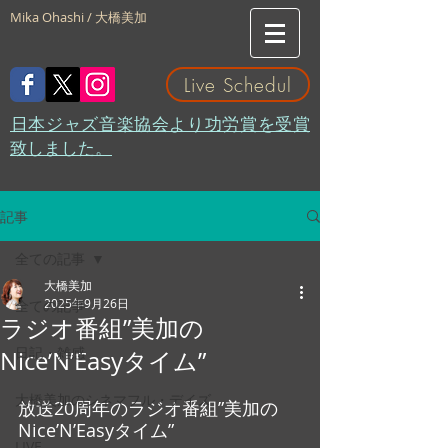
Mika Ohashi / 大橋美加
Live Schedul
​日本ジャズ音楽協会より功労賞を受賞
致しました。
記事
全ての記事
大橋美加
2025年9月26日
全ての記事
ラジオ番組”美加の
日記・雑感
Nice’N’Easyタイム”
大橋美加のシネマフル・デイズ
放送20周年のラジオ番組”美加の
Nice’N’Easyタイム”
LIVE