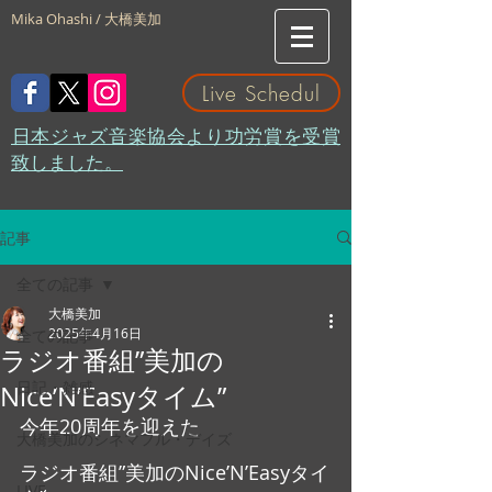
Mika Ohashi / 大橋美加
Live Schedul
​日本ジャズ音楽協会より功労賞を受賞
致しました。
記事
全ての記事
大橋美加
2025年4月16日
全ての記事
ラジオ番組”美加の
日記・雑感
Nice’N’Easyタイム”
今年20周年を迎えた
大橋美加のシネマフル・デイズ
ラジオ番組”美加のNice’N’Easyタイ
LIVE