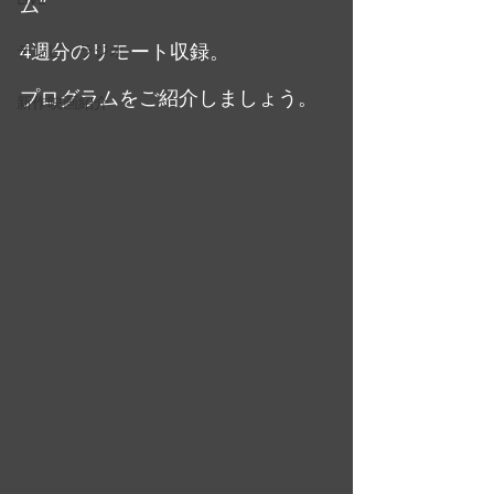
ム”
4週分のリモート収録。
テレビ・ラジオ
プログラムをご紹介しましょう。
新作映画紹介