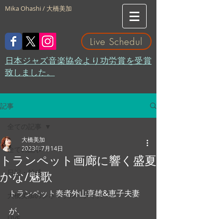
Mika Ohashi / 大橋美加
Live Schedul
​日本ジャズ音楽協会より功労賞を受賞
致しました。
記事
全ての記事
大橋美加
2023年7月14日
全ての記事
トランペット画廊に響く盛夏
日記・雑感
かな/魅歌
トランペット奏者外山喜雄&恵子夫妻
大橋美加のシネマフル・デイズ
が、
LIVE