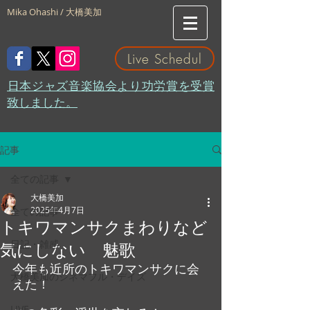
Mika Ohashi / 大橋美加
Live Schedul
​日本ジャズ音楽協会より功労賞を受賞
致しました。
記事
全ての記事
大橋美加
2025年4月7日
全ての記事
トキワマンサクまわりなど
日記・雑感
気にしない 魅歌
今年も近所のトキワマンサクに会
大橋美加のシネマフル・デイズ
えた！
LIVE