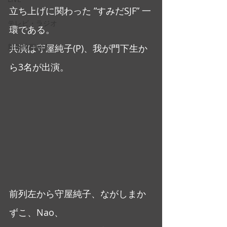
立ち上げに関わった ”すみだSJF” 一
テレビ・ラジオ
環である。
新作映画紹介
共演は守屋純子(P)、我が門下生か
ら3名が出演。
前列左から守屋純子、ながしまか
ずこ、Nao、