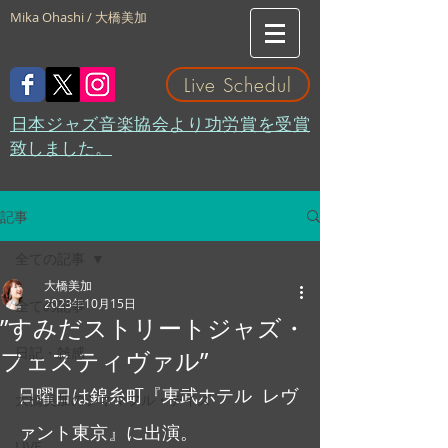
Mika Ohashi / 大橋美加
Live Schedul
​日本ジャズ音楽協会より功労賞を受賞
致しました。
記事
全ての記事
大橋美加
2023年10月15日
全ての記事
”すみだストリートジャズ・
日記・雑感
フェスティヴァル”
日曜日は錦糸町『東武ホテル  レヴ
大橋美加のシネマフル・デイズ
ァント東京』に出演。
LIVE