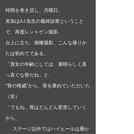
時間を巻き戻し、月曜日。
美加はA.I.先生の最終診察ということ
で、再度レントゲン撮影。
台上に立ち、俯瞰撮影。こんな撮りか
たは初めてである。
「貴女の年齢にしては、素晴らしく真
っ直ぐな骨だね」と、
”骨の権威”から、骨を褒めていただいた
（笑）
「でもね、骨はどんどん変形していく
から、
      ステージ以外ではハイヒールは履か