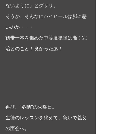
ないように」とグサリ。
そうか、そんなにハイヒールは脚に悪
いのか・・・
靭帯一本を傷めた中等度捻挫は漸く完
治とのこと！良かったあ！
再び、”冬隣”の火曜日。
生徒のレッスンを終えて、急いで義父
の面会へ。