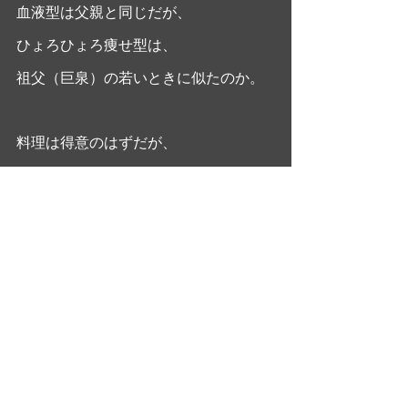
血液型は父親と同じだが、
ひょろひょろ痩せ型は、
祖父（巨泉）の若いときに似たのか。  
料理は得意のはずだが、
果たして料理する時間があるのか？
我が子を案じながら、
北風に吹かれる母であります・・・
日記・雑感