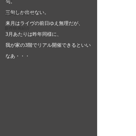
句。
三句しか出せない。
テレビ・ラジオ
来月はライヴの前日ゆえ無理だが、
新作映画紹介
3月あたりは昨年同様に、
我が家の3階でリアル開催できるといい
なあ・・・