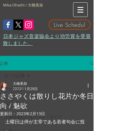
Mika Ohashi / 大橋美加
Live Schedul
​日本ジャズ音楽協会より功労賞を受賞
致しました。
記事
全ての記事
大橋美加
2023年1月29日
全ての記事
ささやくは散りし花片か冬日
日記・雑感
向 / 魅歌
更新日：
2023年2月13日
大橋美加のシネマフル・デイズ
土曜日は倅が主宰である若者句会に投
LIVE