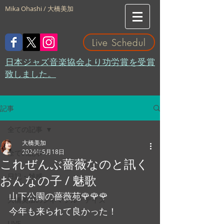
Mika Ohashi / 大橋美加
Live Schedul
​日本ジャズ音楽協会より功労賞を受賞
致しました。
記事
全ての記事
大橋美加
2024年5月18日
全ての記事
これぜんぶ薔薇なのと訊く
日記・雑感
おんなの子 / 魅歌
山下公園の薔薇苑🌹🌹🌹
大橋美加のシネマフル・デイズ
今年も来られて良かった！
LIVE