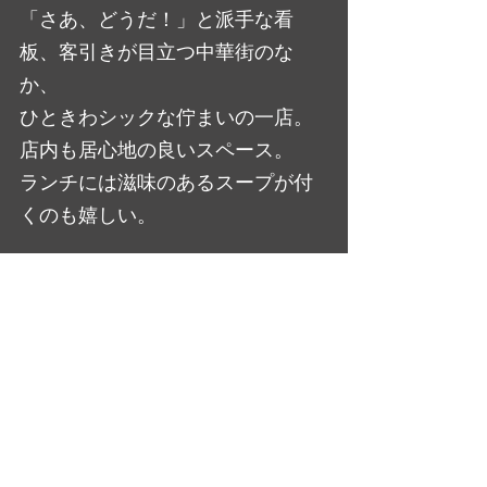
「さあ、どうだ！」と派手な看
板、客引きが目立つ中華街のな
か、
ひときわシックな佇まいの一店。
店内も居心地の良いスペース。
ランチには滋味のあるスープが付
くのも嬉しい。
運転の我がパートナーに感謝しつ
つ、
”Golden Slumber”になだれ込むの
でありました・・・
日記・雑感