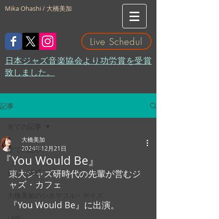
Mika Ohashi / 大橋美加
Live Schedul
​日本ジャズ音楽協会より功労賞を受賞
致しました。
記事
全ての記事
大橋美加
2024年12月21日
全ての記事
『You Would Be』
日記・雑感
東大ジャズ研時代の先輩が営むジ
ャズ・カフェ
大橋美加のシネマフル・デイズ
『You Would Be』に出演。
LIVE