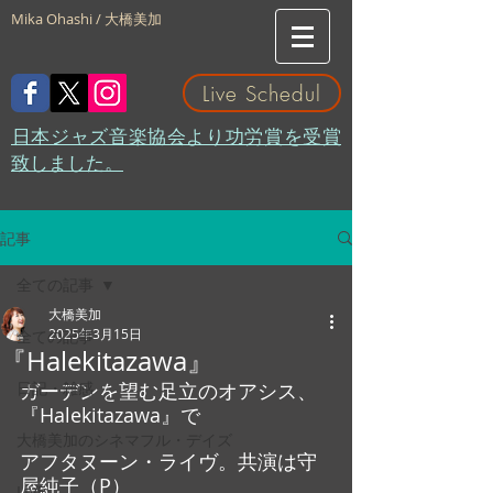
Mika Ohashi / 大橋美加
Live Schedul
​日本ジャズ音楽協会より功労賞を受賞
致しました。
記事
全ての記事
大橋美加
2025年3月15日
全ての記事
『Halekitazawa』
日記・雑感
ガーデンを望む足立のオアシス、
『Halekitazawa』で
大橋美加のシネマフル・デイズ
アフタヌーン・ライヴ。共演は守
屋純子（P）
LIVE