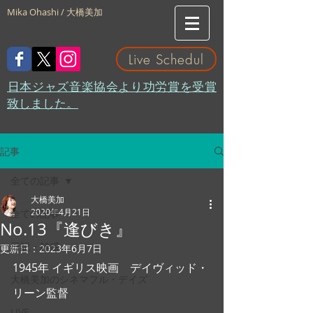
Mika Ohashi / 大橋美加
Live Schedul
​日本ジャズ音楽協会より功労賞を受賞
致しました。
記事
全ての記事
大橋美加
2020年4月21日
全ての記事
No.13『逢びき』
日記・雑感
更新日：
2023年6月7日
1945年 イギリス映画　デイヴィッド・
大橋美加のシネマフル・デイズ
リーン監督
LIVE