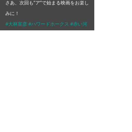
さあ、次回も”ア”で始まる映画をお楽し
みに！ 
#大林宣彦
#ハワードホークス
#赤い河
#mikaohashi
#モンゴメリークリフト
#ジョンウェイン
#大橋美加
大橋美加のシネマフル・デイズ
最新記事
すべて表示