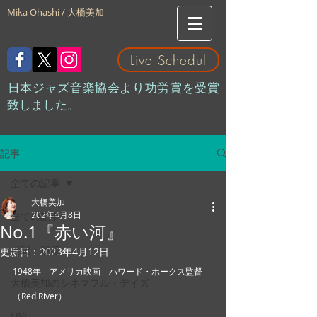
Mika Ohashi / 大橋美加
Live Schedul
​日本ジャズ音楽協会より功労賞を受賞
致しました。
記事
全ての記事
大橋美加
202年4月8日
全ての記事
No.1『赤い河』
日記・雑感
更新日：
2023年4月12日
1948年　アメリカ映画　ハワード・ホークス監督
大橋美加のシネマフル・デイズ
（Red River）
LIVE