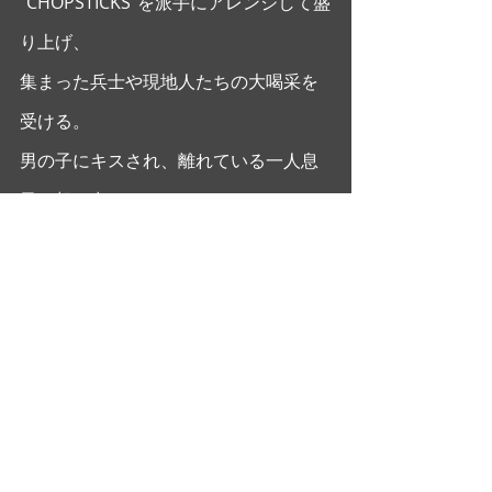
”CHOPSTICKS”を派手にアレンジして盛
り上げ、
集まった兵士や現地人たちの大喝采を
受ける。
男の子にキスされ、離れている一人息
子を想い出す。
こんなシーン、すっかり忘れていた！
ちなみにエディ・デューチンとタイロ
ン・パワー、
ともに男盛りで亡くなったエンタテイ
ナーであった。
#シネマフルデイズ
#mikaohashi
#大
橋美加