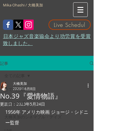
Mika Ohashi / 大橋美加
Live Schedul
​日本ジャズ音楽協会より功労賞を受賞
致しました。
記事
全ての記事
大橋美加
2020年6月8日
全ての記事
No.39『愛情物語』
日記・雑感
更新日：
2023年5月24日
1956年 アメリカ映画 ジョージ・シドニ
大橋美加のシネマフル・デイズ
ー監督 
LIVE