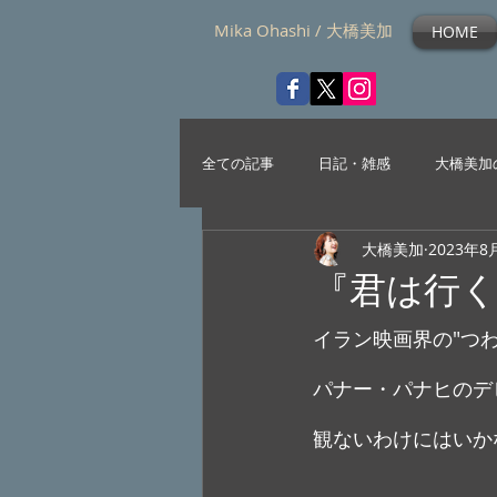
Mika Ohashi / 大橋美加
HOME
全ての記事
日記・雑感
大橋美加
大橋美加
2023年8
『君は行
イラン映画界の"つ
パナー・パナヒのデ
観ないわけにはいか