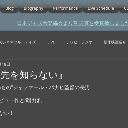
Blog
Biography
Performance
Live Schedule
C
​日本ジャズ音楽協会より功労賞を受賞致しまし
のシネマフル・デイズ
LIVE
テレビ・ラジオ
新作映画紹介
月18日
く先を知らない』
わもの”ジャファール・パナヒ監督の長男
ビュー作と聞けば、
ない！