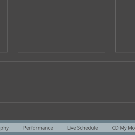
春雨の雫まといて試写室へ 魅
ライ
歌
スビ
aphy
Performance
Live Schedule
CD My Mot