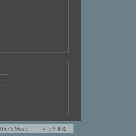
ナー・ヴェルナー・ファ
ンダー傑作選
her’s Music
もっと見る