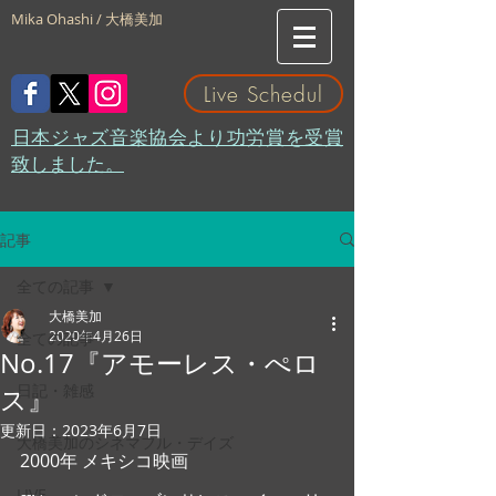
Mika Ohashi / 大橋美加
Live Schedul
​日本ジャズ音楽協会より功労賞を受賞
致しました。
記事
全ての記事
大橋美加
2020年4月26日
全ての記事
No.17『アモーレス・ぺロ
日記・雑感
ス』
更新日：
2023年6月7日
大橋美加のシネマフル・デイズ
2000年 メキシコ映画 
LIVE