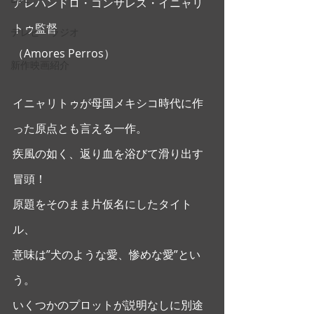
アレハンドロ・ゴンサレス・イニャリ
トゥ監督
テレビ・ラジオ
（Amores Perros） 
新作映画紹介
イニャリトゥが母国メキシコ時代に作
った原点とも言える一作。
疾風の如く、返り血を浴びて滑り出す
冒頭！
原題をそのまま片仮名にしたタイト
ル、
意味は”犬のような愛、惨めな愛”とい
う。 
いくつかのプロットが説明なしに別途