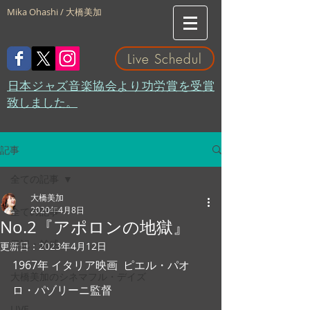
Mika Ohashi / 大橋美加
Live Schedul
​日本ジャズ音楽協会より功労賞を受賞
致しました。
記事
全ての記事
大橋美加
2020年4月8日
全ての記事
No.2『アポロンの地獄』
日記・雑感
更新日：
2023年4月12日
1967年 イタリア映画  ピエル・パオ
大橋美加のシネマフル・デイズ
ロ・パゾリーニ監督
LIVE