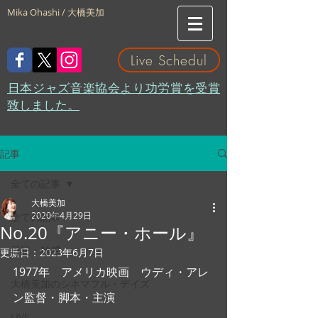
Mika Ohashi / 大橋美加
Live Schedul
​日本ジャズ音楽協会より功労賞を受賞
致しました。
記事
全ての記事
大橋美加
2020年4月29日
全ての記事
No.20『アニー・ホール』
日記・雑感
更新日：
2023年6月7日
1977年　アメリカ映画　ウディ・アレ
大橋美加のシネマフル・デイズ
ン監督・脚本・主演
LIVE