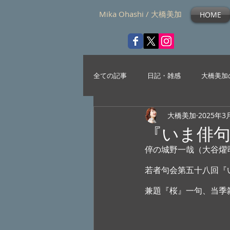
Mika Ohashi / 大橋美加
HOME
全ての記事
日記・雑感
大橋美加
大橋美加
2025年3
『いま俳
倅の城野一哉（大谷燿
若者句会第五十八回『
兼題『桜』一句、当季