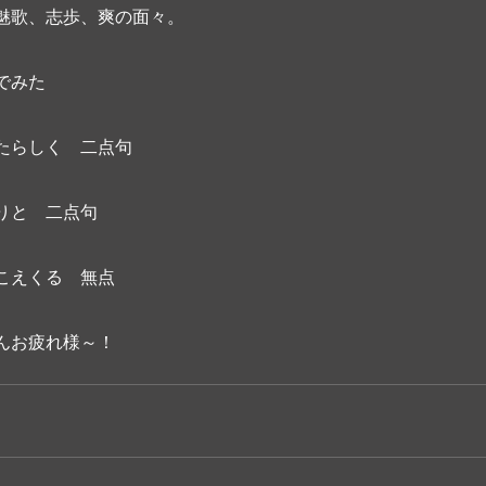
魅歌、志歩、爽の面々。
でみた
たらしく　二点句
りと　二点句
こえくる　無点
んお疲れ様～！