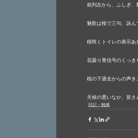
前列左から、ふしぎ、
魅歌は桜で三句、詠ん
桜咲くトイレの表示あ
花曇り青信号のくっき
桜の下過去からの声き
天候の悪いなか、皆さ
日記・雑感