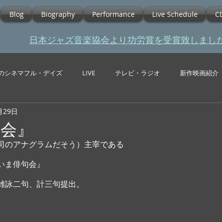
Blog
Biography
Performance
Live Schedule
C
​日本ジャズ音楽協会より功労賞を受賞致しまし
のシネマフル・デイズ
LIVE
テレビ・ラジオ
新作映画紹介
月29日
句会』
司のアナグラムだそう）主宰である
いま俳句会』
雑詠二句、計三句提出。