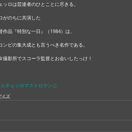
ェッロは芸達者のひとことに尽きる。 
ロがのちに共演した
作品『特別な一日』（1984）は、
コンビの集大成とも言うべき名作である。
タ撮影所でスコーラ監督とお会いしたっけ！ 
。
マルチェッロマストロヤンニ
デイズ