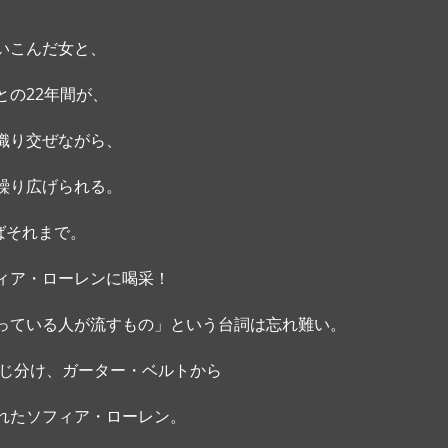
いこんだ女と、
との22年間が、
織り交ぜながら、 
繰り広げられる。
ばそれまで。
ィア・ローレンに喝采！ 
っている人が流すもの」という台詞は忘れ難い。 
演じ分け、ガーター・ベルトから
れたソフィア・ローレン。 