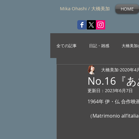
Mika Ohashi / 大橋美加
HOME
全ての記事
日記・雑感
大橋美加
大橋美加
2020年4
No.16『
更新日：
2023年6月7日
1964年 伊・仏 合作
（Matrimonio all’itali