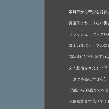
娘時代から苦労を背負
身勝手きわまりない男
フラッシュ・バックを
コミカルにカラフルに
”腐れ縁”と言い捨てれ
女の意地を果たすソフ
「涙は本当に幸せを知
17歳から39歳までを
花嫁衣裳まで見せてく