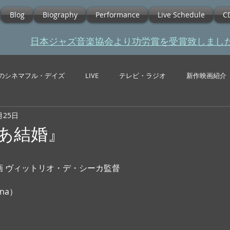
Blog
Biography
Performance
Live Schedule
C
​日本ジャズ音楽協会より功労賞を受賞致しまし
のシネマフル・デイズ
LIVE
テレビ・ラジオ
新作映画紹介
月25日
ああ結婚』
映画 ヴィットリオ・デ・シーカ監督
ana） 