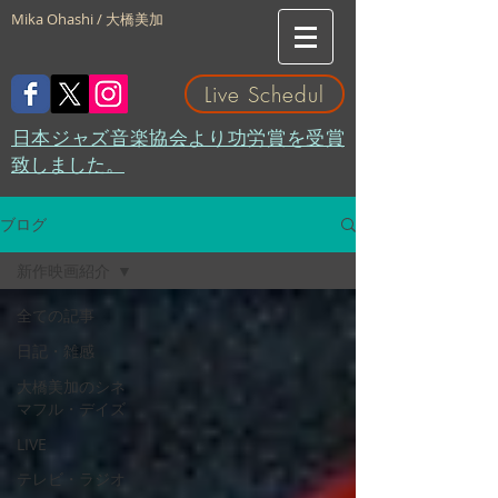
Mika Ohashi / 大橋美加
Live Schedul
​日本ジャズ音楽協会より功労賞を受賞
致しました。
ブログ
新作映画紹介
全ての記事
日記・雑感
大橋美加のシネ
マフル・デイズ
LIVE
テレビ・ラジオ