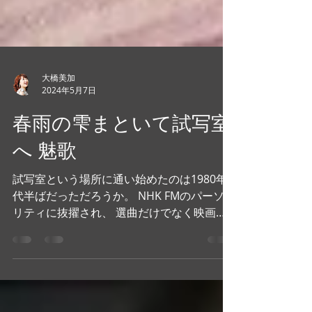
大橋美加
2024年5月7日
春雨の雫まといて試写室
へ 魅歌
試写室という場所に通い始めたのは1980年
代半ばだっただろうか。 NHK FMのパーソナ
リティに抜擢され、 選曲だけでなく映画紹
介のコーナーも設けた頃だ。 うわあ！40年