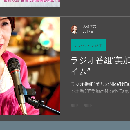
大橋美加
7月7日
テレビ・ラジオ
ラジオ番組”美加のN
イム”
ラジオ番組”美加のNice’N’Easyタイム” 
ジオ番組”美加のNice’N’E
FM、インターネットでも聴