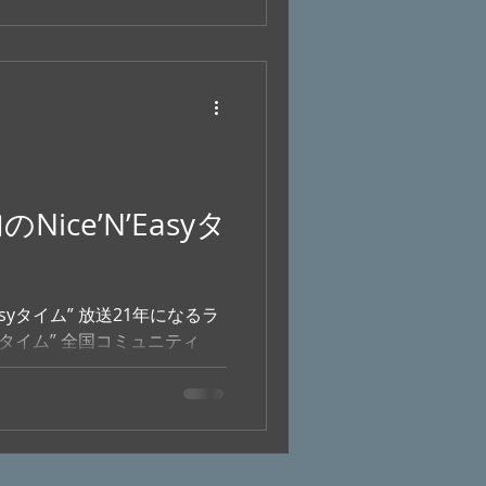
ice’N’Easyタ
放送21年になるラ
asyタイム” 全国コミュニティ
いていただけます！