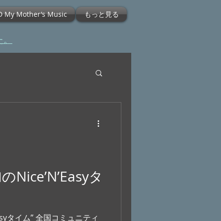
D My Mother’s Music
もっと見る
た。
ice’N’Easyタ
 全国コミュニティ