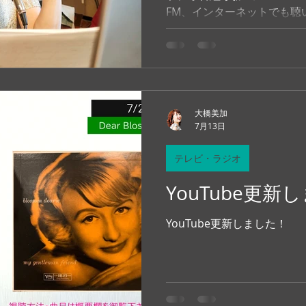
FM、インターネットでも聴
組”美加のNice’N’Easyタ
ログラムをご紹介しましょ
大橋美加
7月13日
テレビ・ラジオ
YouTube更新
YouTube更新しました！