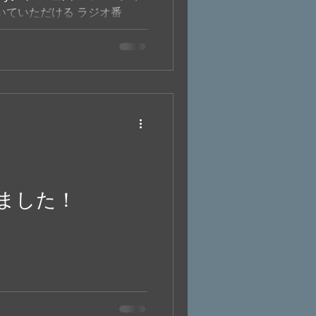
いていただける ラジオ番
イム” 4週分のリモート収録。 プ
う。
しました！