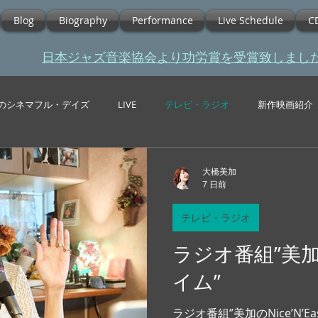
Blog
Biography
Performance
Live Schedule
C
​日本ジャズ音楽協会より功労賞を受賞致しまし
のシネマフル・デイズ
LIVE
テレビ・ラジオ
新作映画紹介
大橋美加
7 日前
テレビ・ラジオ
ラジオ番組”美加のN
イム”
ラジオ番組”美加のNice’N’Easyタイム”